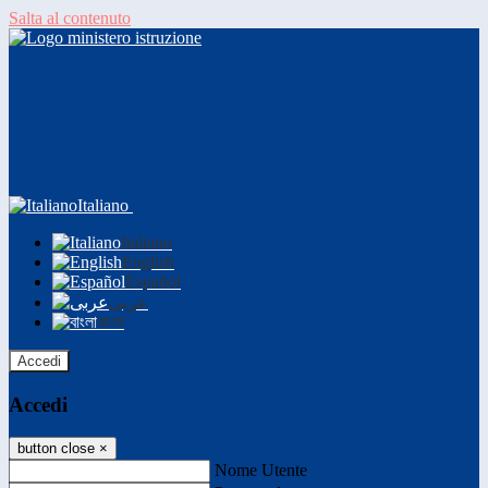
Salta al contenuto
Italiano
Italiano
English
Español
عربى
বাংলা
Accedi
Accedi
button close
×
Nome Utente