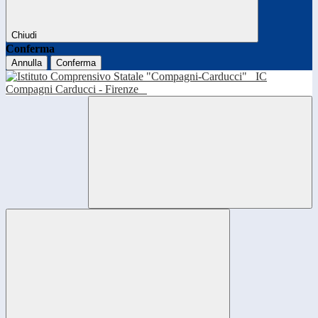
Chiudi
Conferma
Annulla
Conferma
IC
Compagni Carducci - Firenze