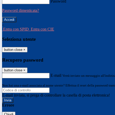
Password
Password dimenticata?
-
Entra con SPID
Entra con CIE
Seleziona utente
button close
×
Recupero password
button close
×
E-mail
Verrà inviato un messaggio all'indirizz
Non hai una e-mail associata al nome utente? Effettua il reset della password tram
E-mail inviata, si prega di controllare la casella di posta elettronica!
Errore
Chiudi