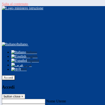
Salta al contenuto
Italiano
Italiano
English
Español
عربى
বাংলা
Accedi
Accedi
button close
×
Nome Utente