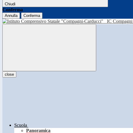
Chiudi
Conferma
Annulla
Conferma
IC Compagni 
close
Scuola
Panoramica