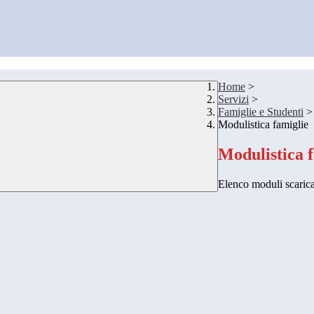
Home
>
Servizi
>
Famiglie e Studenti
>
Modulistica famiglie
Modulistica 
Elenco moduli scarica