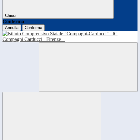
Chiudi
Conferma
Annulla
Conferma
IC
Compagni Carducci - Firenze