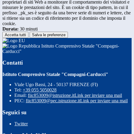
proprietari di siti Web a monitorare il comportamento dei visitatori e
misurare le prestazioni del sito. È un cookie di tipo pattern, in cui il
prefisso _pk_ses è seguito da una breve serie di numeri e lettere, che
si ritiene sia un codice di riferimento per il dominio che imposta il
cookie.
Durata:
30 minuti
Accetta tutti
Salva le preferenze
Istituto Comprensivo Statale "Compagni-
Carducci"
Contatti
Istituto Comprensivo Statale "Compagni-Carducci"
Viale Ugo Bassi, 24 - 50137 FIRENZE (FI)
Tel:
+39 055 5050028
Email:
fiic853009@istruzione.it
Link per inviare una mail
PEC:
fiic853009@pec.istruzione.it
Link per inviare una mail
Seguici su
Twitter