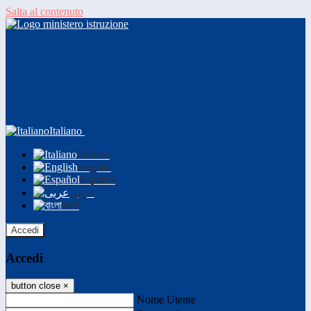
Salta al contenuto
Italiano
Italiano
English
Español
عربى
বাংলা
Accedi
Accedi
button close
×
Nome Utente