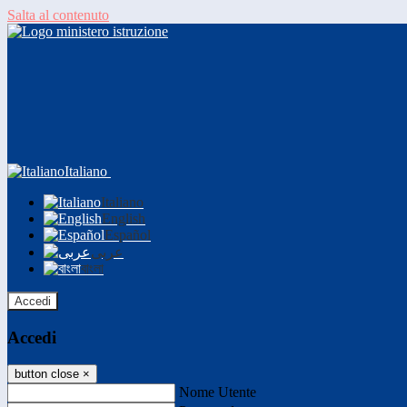
Salta al contenuto
Italiano
Italiano
English
Español
عربى
বাংলা
Accedi
Accedi
button close
×
Nome Utente