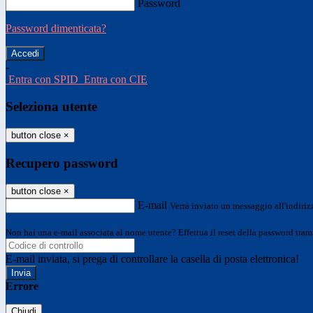
Password
Password dimenticata?
-
Entra con SPID
Entra con CIE
Seleziona utente
button close
×
Recupero password
button close
×
E-mail
Verrà inviato un messaggio all'indirizz
Non hai una e-mail associata al nome utente? Effettua il reset della password tram
E-mail inviata, si prega di controllare la casella di posta elettronica!
Errore
Chiudi