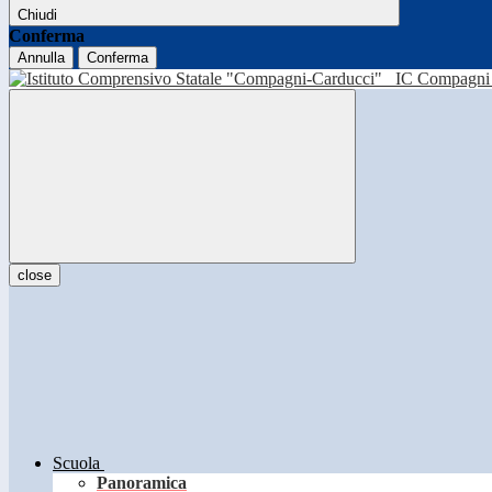
Chiudi
Conferma
Annulla
Conferma
IC Compagni 
close
Scuola
Panoramica