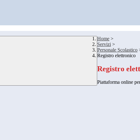
Home
>
Servizi
>
Personale Scolastico
Registro elettronico
Registro elet
Piattaforma online per