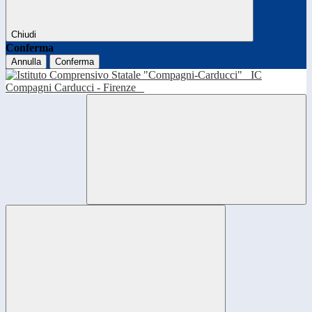
Chiudi
Conferma
Annulla
Conferma
IC
Compagni Carducci - Firenze