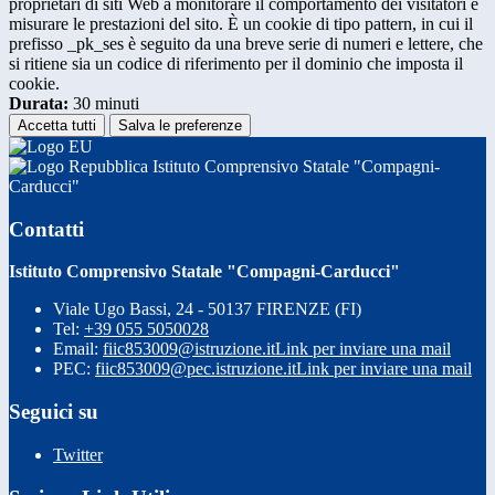
proprietari di siti Web a monitorare il comportamento dei visitatori e
misurare le prestazioni del sito. È un cookie di tipo pattern, in cui il
prefisso _pk_ses è seguito da una breve serie di numeri e lettere, che
si ritiene sia un codice di riferimento per il dominio che imposta il
cookie.
Durata:
30 minuti
Accetta tutti
Salva le preferenze
Istituto Comprensivo Statale "Compagni-
Carducci"
Contatti
Istituto Comprensivo Statale "Compagni-Carducci"
Viale Ugo Bassi, 24 - 50137 FIRENZE (FI)
Tel:
+39 055 5050028
Email:
fiic853009@istruzione.it
Link per inviare una mail
PEC:
fiic853009@pec.istruzione.it
Link per inviare una mail
Seguici su
Twitter