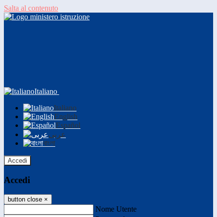
Salta al contenuto
Italiano
Italiano
English
Español
عربى
বাংলা
Accedi
Accedi
button close
×
Nome Utente