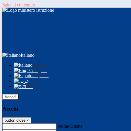
Salta al contenuto
Italiano
Italiano
English
Español
عربى
বাংলা
Accedi
Accedi
button close
×
Nome Utente