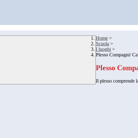
Home
>
Scuola
>
I luoghi
>
Plesso Compagni/ Ca
Plesso Compa
Il plesso comprende 