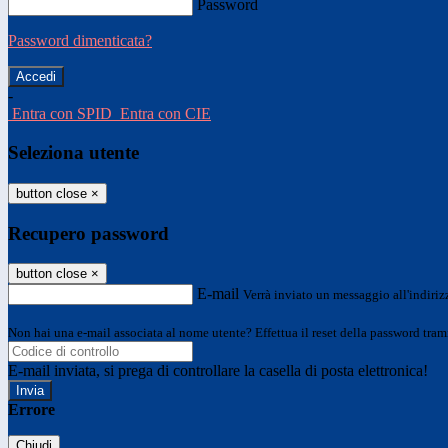
Password
Password dimenticata?
-
Entra con SPID
Entra con CIE
Seleziona utente
button close
×
Recupero password
button close
×
E-mail
Verrà inviato un messaggio all'indirizz
Non hai una e-mail associata al nome utente? Effettua il reset della password tram
E-mail inviata, si prega di controllare la casella di posta elettronica!
Errore
Chiudi