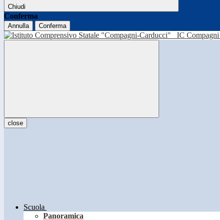
Chiudi
Conferma
Annulla
Conferma
IC Compagni 
close
Scuola
Panoramica