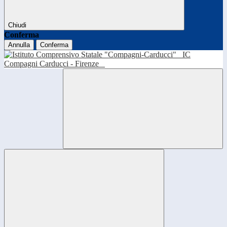
Chiudi
Conferma
Annulla
Conferma
IC
Compagni Carducci - Firenze