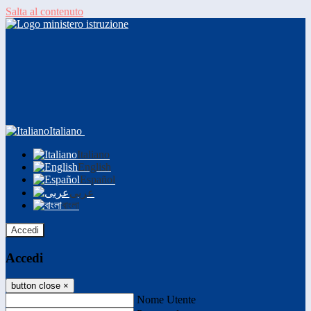
Salta al contenuto
Italiano
Italiano
English
Español
عربى
বাংলা
Accedi
Accedi
button close
×
Nome Utente