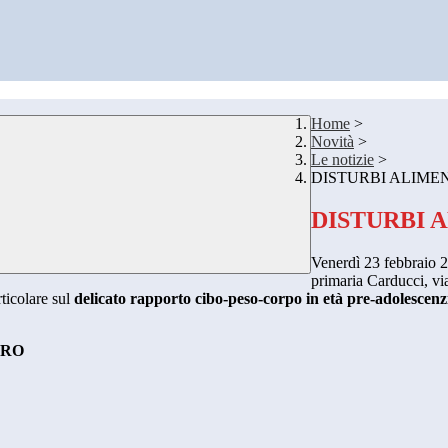
Home
>
Novità
>
Le notizie
>
DISTURBI ALIME
DISTURBI 
Venerdì 23 febbraio 2
primaria Carducci, via
rticolare sul
delicato rapporto cibo-peso-corpo in età pre-adolescenz