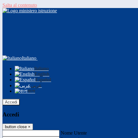
Salta al contenuto
Italiano
Italiano
English
Español
عربى
বাংলা
Accedi
Accedi
button close
×
Nome Utente