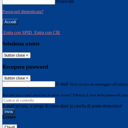
Password
Password dimenticata?
-
Entra con SPID
Entra con CIE
Seleziona utente
button close
×
Recupero password
button close
×
E-mail
Verrà inviato un messaggio all'indirizz
Non hai una e-mail associata al nome utente? Effettua il reset della password tram
E-mail inviata, si prega di controllare la casella di posta elettronica!
Errore
Chiudi