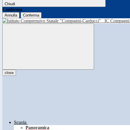
Chiudi
Conferma
Annulla
Conferma
IC Compagni 
close
Scuola
Panoramica