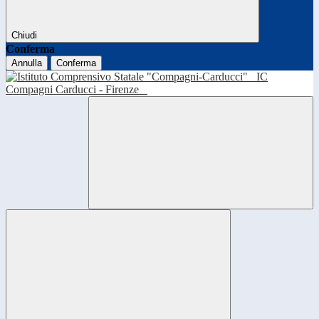
Chiudi
Conferma
Annulla
Conferma
IC
Compagni Carducci - Firenze