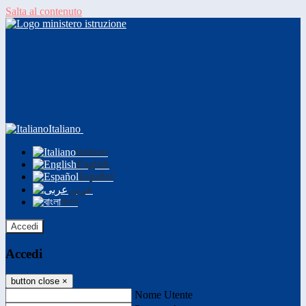
Salta al contenuto
Italiano
Italiano
English
Español
عربى
বাংলা
Accedi
Accedi
button close
×
Nome Utente