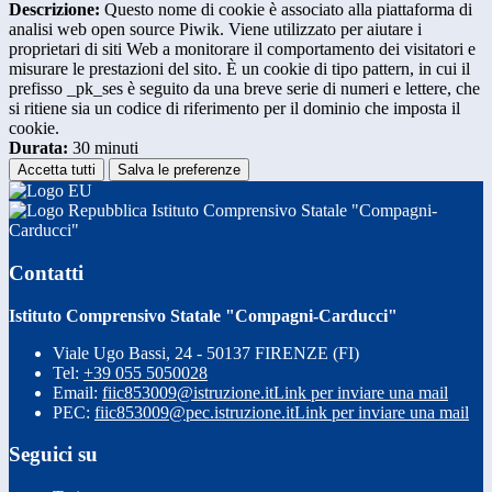
Descrizione:
Questo nome di cookie è associato alla piattaforma di
analisi web open source Piwik. Viene utilizzato per aiutare i
proprietari di siti Web a monitorare il comportamento dei visitatori e
misurare le prestazioni del sito. È un cookie di tipo pattern, in cui il
prefisso _pk_ses è seguito da una breve serie di numeri e lettere, che
si ritiene sia un codice di riferimento per il dominio che imposta il
cookie.
Durata:
30 minuti
Accetta tutti
Salva le preferenze
Istituto Comprensivo Statale "Compagni-
Carducci"
Contatti
Istituto Comprensivo Statale "Compagni-Carducci"
Viale Ugo Bassi, 24 - 50137 FIRENZE (FI)
Tel:
+39 055 5050028
Email:
fiic853009@istruzione.it
Link per inviare una mail
PEC:
fiic853009@pec.istruzione.it
Link per inviare una mail
Seguici su