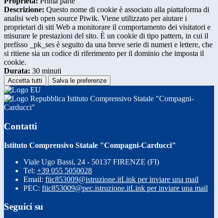
Proprieta:
Prima parte
Descrizione:
Questo nome di cookie è associato alla piattaforma di
analisi web open source Piwik. Viene utilizzato per aiutare i
proprietari di siti Web a monitorare il comportamento dei visitatori e
misurare le prestazioni del sito. È un cookie di tipo pattern, in cui il
prefisso _pk_ses è seguito da una breve serie di numeri e lettere, che
si ritiene sia un codice di riferimento per il dominio che imposta il
cookie.
Durata:
30 minuti
Accetta tutti
Salva le preferenze
Istituto Comprensivo Statale "Compagni-
Carducci"
Contatti
Istituto Comprensivo Statale "Compagni-Carducci"
Viale Ugo Bassi, 24 - 50137 FIRENZE (FI)
Tel:
+39 055 5050028
Email:
fiic853009@istruzione.it
Link per inviare una mail
PEC:
fiic853009@pec.istruzione.it
Link per inviare una mail
Seguici su