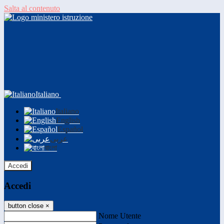
Salta al contenuto
Italiano
Italiano
English
Español
عربى
বাংলা
Accedi
Accedi
button close
×
Nome Utente