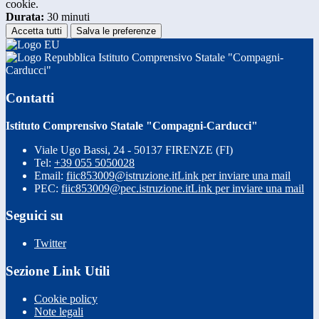
cookie.
Durata:
30 minuti
Accetta tutti
Salva le preferenze
Istituto Comprensivo Statale "Compagni-
Carducci"
Contatti
Istituto Comprensivo Statale "Compagni-Carducci"
Viale Ugo Bassi, 24 - 50137 FIRENZE (FI)
Tel:
+39 055 5050028
Email:
fiic853009@istruzione.it
Link per inviare una mail
PEC:
fiic853009@pec.istruzione.it
Link per inviare una mail
Seguici su
Twitter
Sezione Link Utili
Cookie policy
Note legali