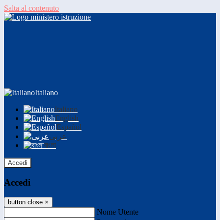
Salta al contenuto
Italiano
Italiano
English
Español
عربى
বাংলা
Accedi
Accedi
button close
×
Nome Utente