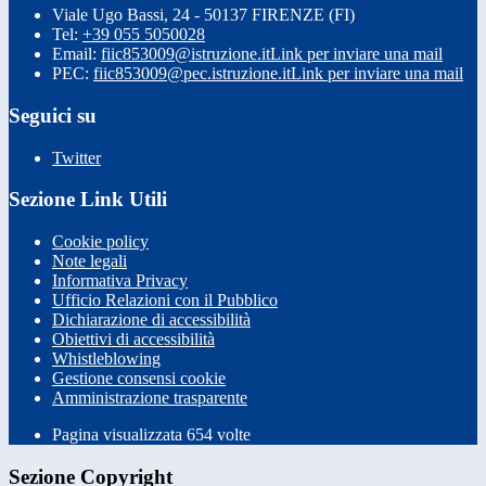
Viale Ugo Bassi, 24 - 50137 FIRENZE (FI)
Tel:
+39 055 5050028
Email:
fiic853009@istruzione.it
Link per inviare una mail
PEC:
fiic853009@pec.istruzione.it
Link per inviare una mail
Seguici su
Twitter
Sezione Link Utili
Cookie policy
Note legali
Informativa Privacy
Ufficio Relazioni con il Pubblico
Dichiarazione di accessibilità
Obiettivi di accessibilità
Whistleblowing
Gestione consensi cookie
Amministrazione trasparente
Pagina visualizzata
654
volte
Sezione Copyright