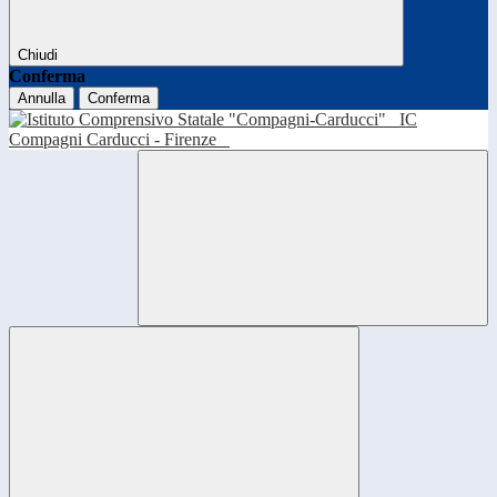
Chiudi
Conferma
Annulla
Conferma
IC
Compagni Carducci - Firenze