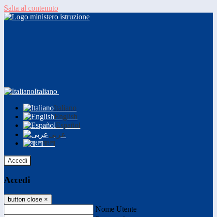
Salta al contenuto
Italiano
Italiano
English
Español
عربى
বাংলা
Accedi
Accedi
button close
×
Nome Utente