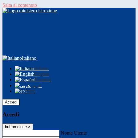
Salta al contenuto
Italiano
Italiano
English
Español
عربى
বাংলা
Accedi
Accedi
button close
×
Nome Utente