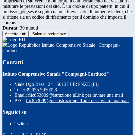
proprietari di siti Web a monitorare il comportamento dei visitatori e
misurare le prestazioni del sito. È un cookie di tipo pattern, in cui il
prefisso _pk_ses è seguito da una breve serie di numeri e lettere, che
si ritiene sia un codice di riferimento per il dominio che imposta il
cookie.
Durata:
30 minuti
Accetta tutti
Salva le preferenze
Istituto Comprensivo Statale "Compagni-
Carducci"
Contatti
Istituto Comprensivo Statale "Compagni-Carducci"
Viale Ugo Bassi, 24 - 50137 FIRENZE (FI)
Tel:
+39 055 5050028
Email:
fiic853009@istruzione.it
Link per inviare una mail
PEC:
fiic853009@pec.istruzione.it
Link per inviare una mail
Seguici su
Twitter