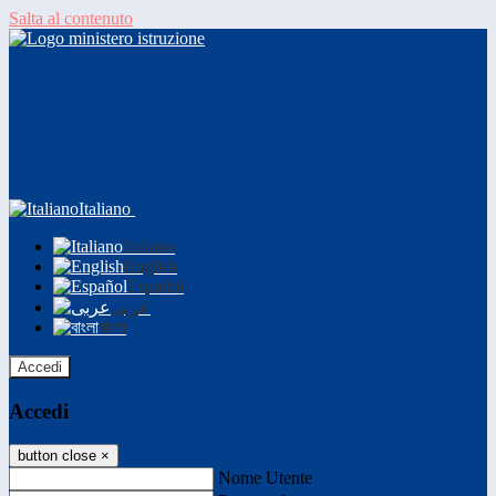
Salta al contenuto
Italiano
Italiano
English
Español
عربى
বাংলা
Accedi
Accedi
button close
×
Nome Utente