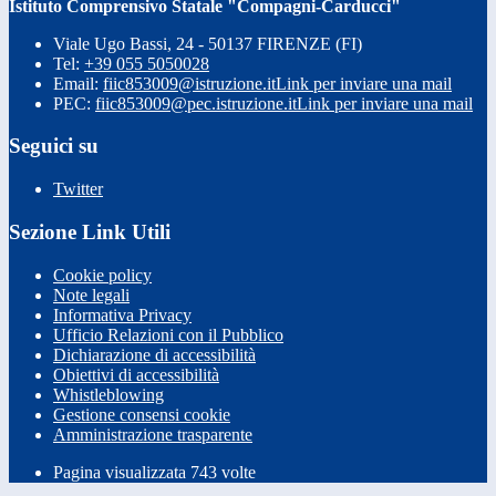
Istituto Comprensivo Statale "Compagni-Carducci"
Viale Ugo Bassi, 24 - 50137 FIRENZE (FI)
Tel:
+39 055 5050028
Email:
fiic853009@istruzione.it
Link per inviare una mail
PEC:
fiic853009@pec.istruzione.it
Link per inviare una mail
Seguici su
Twitter
Sezione Link Utili
Cookie policy
Note legali
Informativa Privacy
Ufficio Relazioni con il Pubblico
Dichiarazione di accessibilità
Obiettivi di accessibilità
Whistleblowing
Gestione consensi cookie
Amministrazione trasparente
Pagina visualizzata
743
volte