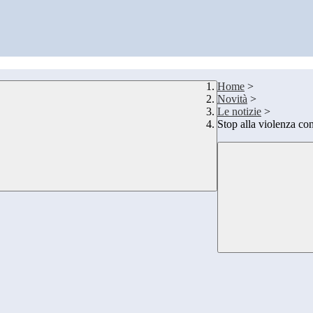
Home
>
Novità
>
Le notizie
>
Stop alla violenza co