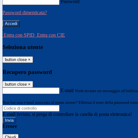
Password
Password dimenticata?
-
Entra con SPID
Entra con CIE
Seleziona utente
button close
×
Recupero password
button close
×
E-mail
Verrà inviato un messaggio all'indirizz
Non hai una e-mail associata al nome utente? Effettua il reset della password tram
E-mail inviata, si prega di controllare la casella di posta elettronica!
Errore
Chiudi