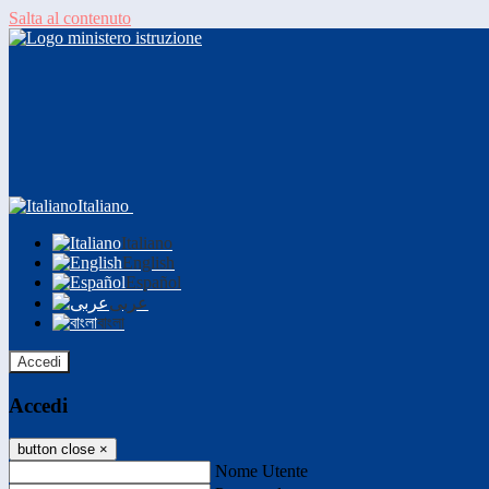
Salta al contenuto
Italiano
Italiano
English
Español
عربى
বাংলা
Accedi
Accedi
button close
×
Nome Utente