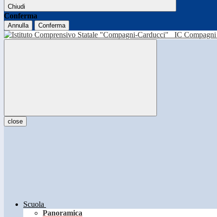
Chiudi
Conferma
Annulla
Conferma
IC Compagni 
close
Scuola
Panoramica