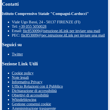
Contatti
Istituto Comprensivo Statale "Compagni-Carducci"
Viale Ugo Bassi, 24 - 50137 FIRENZE (FI)
Tel:
+39 055 5050028
Email:
fiic853009@istruzione.it
Link per inviare una mail
PEC:
fiic853009@pec.istruzione.it
Link per inviare una mail
Seguici su
Twitter
Sezione Link Utili
Cookie policy
Note legali
Informativa Privacy
Ufficio Relazioni con il Pubblico
Dichiarazione di accessibilità
Obiettivi di accessibilità
Whistleblowing
Gestione consensi cookie
Amministrazione trasparente