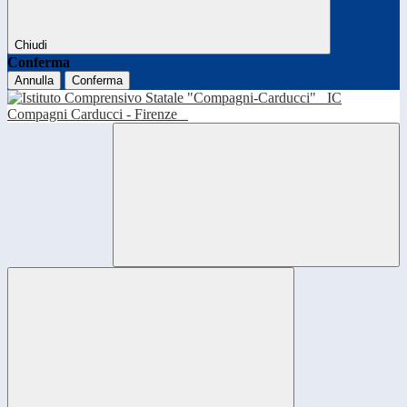
Chiudi
Conferma
Annulla
Conferma
IC
Compagni Carducci - Firenze