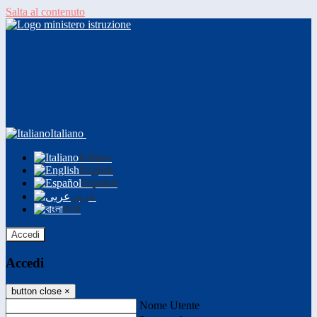
Salta al contenuto
Italiano
Italiano
English
Español
عربى
বাংলা
Accedi
Accedi
button close
×
Nome Utente