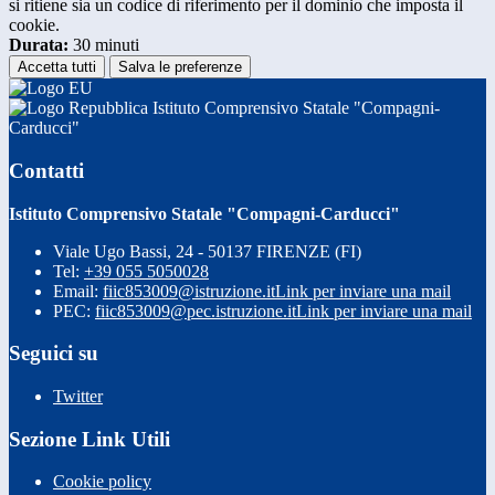
si ritiene sia un codice di riferimento per il dominio che imposta il
cookie.
Durata:
30 minuti
Accetta tutti
Salva le preferenze
Istituto Comprensivo Statale "Compagni-
Carducci"
Contatti
Istituto Comprensivo Statale "Compagni-Carducci"
Viale Ugo Bassi, 24 - 50137 FIRENZE (FI)
Tel:
+39 055 5050028
Email:
fiic853009@istruzione.it
Link per inviare una mail
PEC:
fiic853009@pec.istruzione.it
Link per inviare una mail
Seguici su
Twitter
Sezione Link Utili
Cookie policy