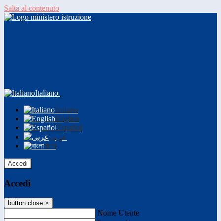
Salta al contenuto
Italiano
Italiano
English
Español
عربى
বাংলা
Accedi
Accedi
button close
×
Nome Utente