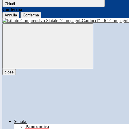
Chiudi
Conferma
Annulla
Conferma
IC Compagni 
close
Scuola
Panoramica