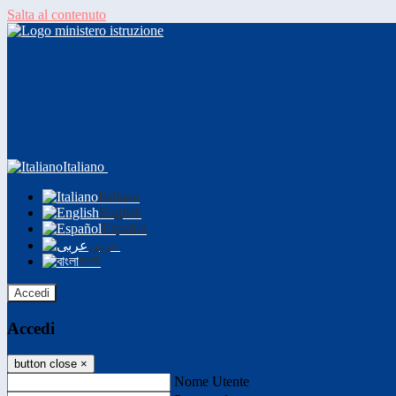
Salta al contenuto
Italiano
Italiano
English
Español
عربى
বাংলা
Accedi
Accedi
button close
×
Nome Utente