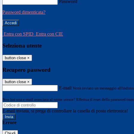
Password
Password dimenticata?
-
Entra con SPID
Entra con CIE
Seleziona utente
button close
×
Recupero password
button close
×
E-mail
Verrà inviato un messaggio all'indirizz
Non hai una e-mail associata al nome utente? Effettua il reset della password tram
E-mail inviata, si prega di controllare la casella di posta elettronica!
Errore
Chiudi