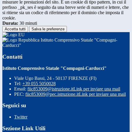
misurare le prestazioni del sito. È un cookie di tipo pattern, in cui il
prefisso _pk_ses è seguito da una breve serie di numeri e lettere, che
si ritiene sia un codice di riferimento per il dominio che imposta il
cookie.
Durata:
30 minuti
Accetta tutti
Salva le preferenze
Istituto Comprensivo Statale "Compagni-
Carducci"
Contatti
Istituto Comprensivo Statale "Compagni-Carducci"
Viale Ugo Bassi, 24 - 50137 FIRENZE (FI)
Tel:
+39 055 5050028
Email:
fiic853009@istruzione.it
Link per inviare una mail
PEC:
fiic853009@pec.istruzione.it
Link per inviare una mail
Seguici su
Twitter
Sezione Link Utili