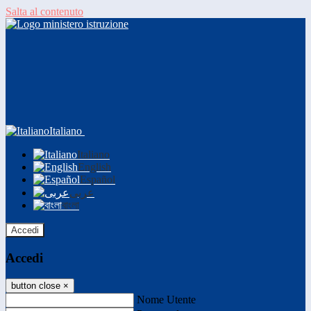
Salta al contenuto
Italiano
Italiano
English
Español
عربى
বাংলা
Accedi
Accedi
button close
×
Nome Utente