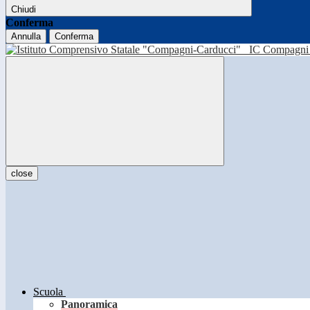
Chiudi
Conferma
Annulla
Conferma
IC Compagni 
close
Scuola
Panoramica