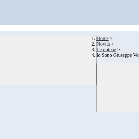
Home
>
Novità
>
Le notizie
>
Io Sono Giuseppe Ve