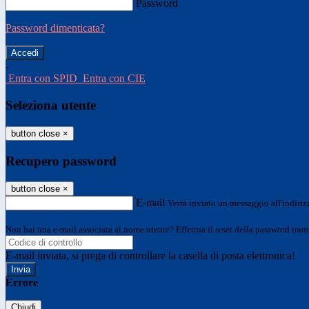
Password
Password dimenticata?
-
Entra con SPID
Entra con CIE
Seleziona utente
button close
×
Recupero password
button close
×
E-mail
Verrà inviato un messaggio all'indirizz
Non hai una e-mail associata al nome utente? Effettua il reset della password tram
E-mail inviata, si prega di controllare la casella di posta elettronica!
Errore
Chiudi