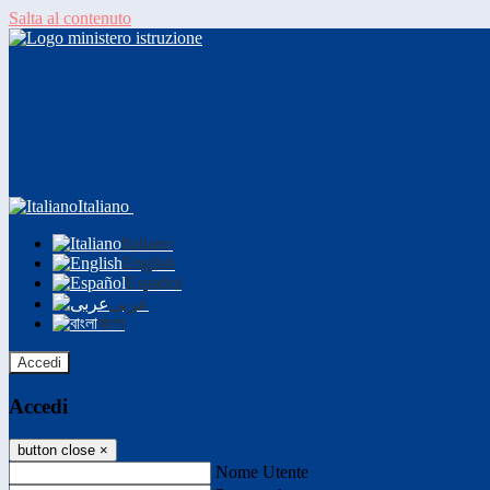
Salta al contenuto
Italiano
Italiano
English
Español
عربى
বাংলা
Accedi
Accedi
button close
×
Nome Utente