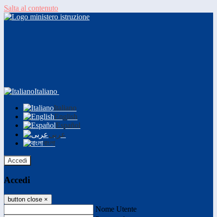
Salta al contenuto
Italiano
Italiano
English
Español
عربى
বাংলা
Accedi
Accedi
button close
×
Nome Utente