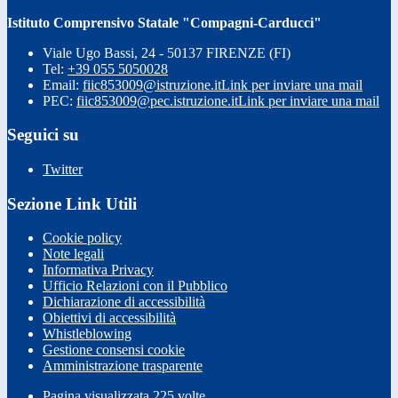
Istituto Comprensivo Statale "Compagni-Carducci"
Viale Ugo Bassi, 24 - 50137 FIRENZE (FI)
Tel:
+39 055 5050028
Email:
fiic853009@istruzione.it
Link per inviare una mail
PEC:
fiic853009@pec.istruzione.it
Link per inviare una mail
Seguici su
Twitter
Sezione Link Utili
Cookie policy
Note legali
Informativa Privacy
Ufficio Relazioni con il Pubblico
Dichiarazione di accessibilità
Obiettivi di accessibilità
Whistleblowing
Gestione consensi cookie
Amministrazione trasparente
Pagina visualizzata
225
volte