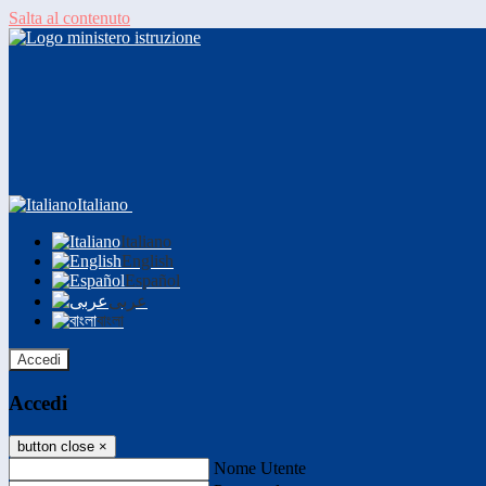
Salta al contenuto
Italiano
Italiano
English
Español
عربى
বাংলা
Accedi
Accedi
button close
×
Nome Utente