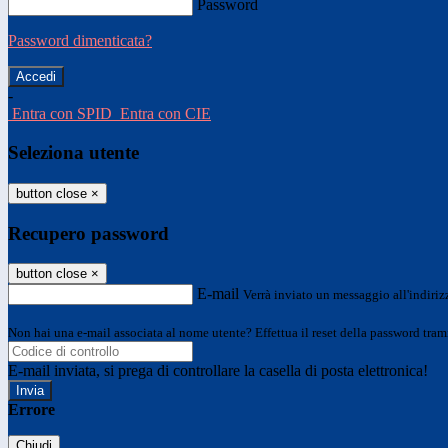
Password
Password dimenticata?
-
Entra con SPID
Entra con CIE
Seleziona utente
button close
×
Recupero password
button close
×
E-mail
Verrà inviato un messaggio all'indirizz
Non hai una e-mail associata al nome utente? Effettua il reset della password tram
E-mail inviata, si prega di controllare la casella di posta elettronica!
Errore
Chiudi