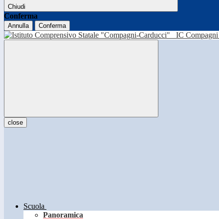
Chiudi
Conferma
Annulla
Conferma
IC Compagni 
close
Scuola
Panoramica