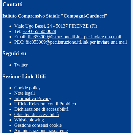
Contatti
Istituto Comprensivo Statale "Compagni-Carducci"
Viale Ugo Bassi, 24 - 50137 FIRENZE (FI)
Tel:
+39 055 5050028
Email:
fiic853009@istruzione.it
Link per inviare una mail
PEC:
fiic853009@pec.istruzione.it
Link per inviare una mail
Seguici su
Twitter
Sezione Link Utili
Cookie policy
Note legali
Informativa Privacy
Ufficio Relazioni con il Pubblico
Dichiarazione di accessibilità
Obiettivi di accessibilità
Whistleblowing
Gestione consensi cookie
Amministrazione trasparente