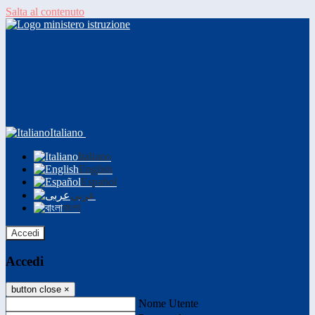
Salta al contenuto
Italiano
Italiano
English
Español
عربى
বাংলা
Accedi
Accedi
button close
×
Nome Utente