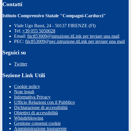
Contatti
Istituto Comprensivo Statale "Compagni-Carducci"
Viale Ugo Bassi, 24 - 50137 FIRENZE (FI)
Tel:
+39 055 5050028
Email:
fiic853009@istruzione.it
Link per inviare una mail
PEC:
fiic853009@pec.istruzione.it
Link per inviare una mail
Seguici su
Twitter
Sezione Link Utili
Cookie policy
Note legali
Informativa Privacy
Ufficio Relazioni con il Pubblico
Dichiarazione di accessibilità
Obiettivi di accessibilità
Whistleblowing
Gestione consensi cookie
Amministrazione trasparente