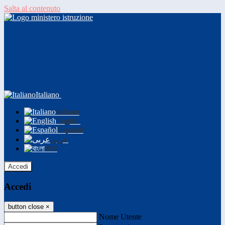
Salta al contenuto
Italiano
Italiano
English
Español
عربى
বাংলা
Accedi
Accedi
button close
×
Nome Utente