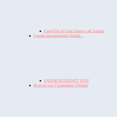
CodyTrip al Gran Sasso e all’Aquila
I nostri appuntamenti digitali...
SAFER INTERNET DAY
#Lavori con l'Animatore Digitale