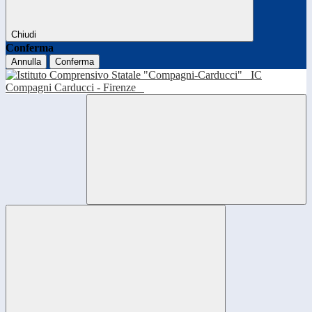
Chiudi
Conferma
Annulla
Conferma
IC
Compagni Carducci - Firenze