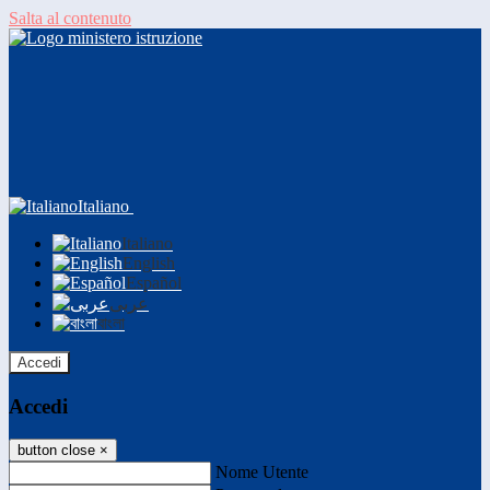
Salta al contenuto
Italiano
Italiano
English
Español
عربى
বাংলা
Accedi
Accedi
button close
×
Nome Utente