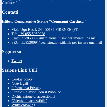
Carducci"
Contatti
Istituto Comprensivo Statale "Compagni-Carducci"
Viale Ugo Bassi, 24 - 50137 FIRENZE (FI)
Tel:
+39 055 5050028
Email:
fiic853009@istruzione.it
Link per inviare una mail
PEC:
fiic853009@pec.istruzione.it
Link per inviare una mail
Seguici su
Twitter
Sezione Link Utili
Cookie policy
Note legali
Informativa Privacy
Ufficio Relazioni con il Pubblico
Dichiarazione di accessibilità
Obiettivi di accessibilità
Whistleblowing