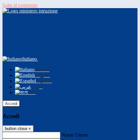
Salta al contenuto
Italiano
Italiano
English
Español
عربى
বাংলা
Accedi
Accedi
button close
×
Nome Utente