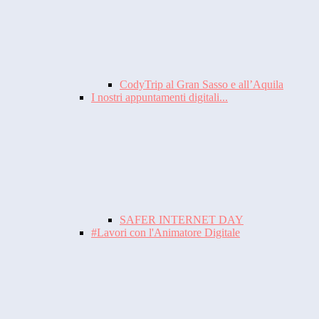
CodyTrip al Gran Sasso e all’Aquila
I nostri appuntamenti digitali...
SAFER INTERNET DAY
#Lavori con l'Animatore Digitale