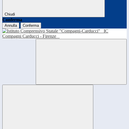
Chiudi
Conferma
Annulla
Conferma
IC
Compagni Carducci - Firenze