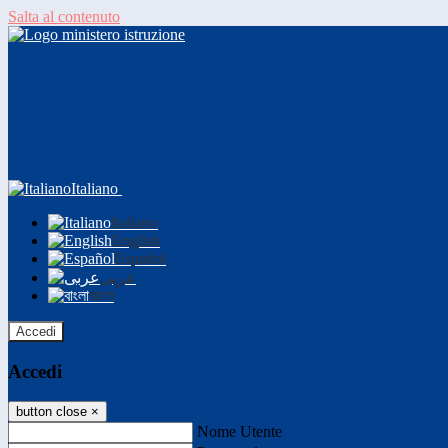
Salta al contenuto
Italiano
Italiano
English
Español
عربى
বাংলা
Accedi
Accedi
button close
×
Nome Utente