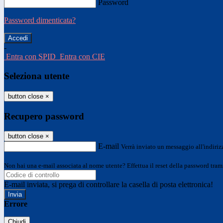
Password
Password dimenticata?
-
Entra con SPID
Entra con CIE
Seleziona utente
button close
×
Recupero password
button close
×
E-mail
Verrà inviato un messaggio all'indirizz
Non hai una e-mail associata al nome utente? Effettua il reset della password tram
E-mail inviata, si prega di controllare la casella di posta elettronica!
Errore
Chiudi