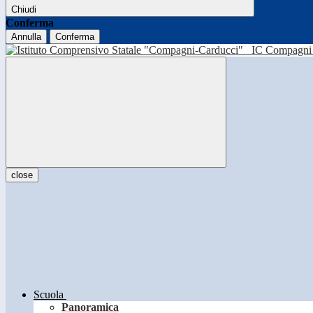
Chiudi
Conferma
Annulla
Conferma
IC Compagni 
close
Scuola
Panoramica