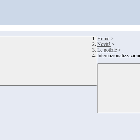
Home
>
Novità
>
Le notizie
>
Internazionalizzazion