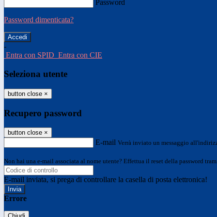
Password
Password dimenticata?
-
Entra con SPID
Entra con CIE
Seleziona utente
button close
×
Recupero password
button close
×
E-mail
Verrà inviato un messaggio all'indirizz
Non hai una e-mail associata al nome utente? Effettua il reset della password tram
E-mail inviata, si prega di controllare la casella di posta elettronica!
Errore
Chiudi