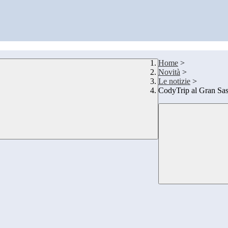
Home
>
Novità
>
Le notizie
>
CodyTrip al Gran Sas