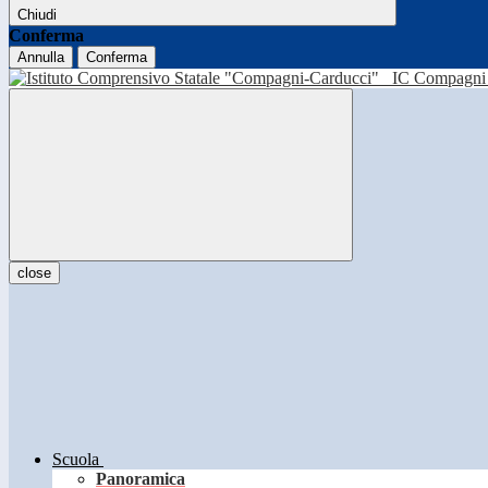
Chiudi
Conferma
Annulla
Conferma
IC Compagni 
close
Scuola
Panoramica