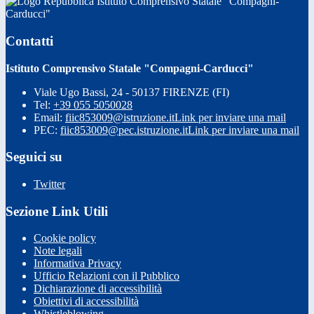
Istituto Comprensivo Statale "Compagni-
Carducci"
Contatti
Istituto Comprensivo Statale "Compagni-Carducci"
Viale Ugo Bassi, 24 - 50137 FIRENZE (FI)
Tel:
+39 055 5050028
Email:
fiic853009@istruzione.it
Link per inviare una mail
PEC:
fiic853009@pec.istruzione.it
Link per inviare una mail
Seguici su
Twitter
Sezione Link Utili
Cookie policy
Note legali
Informativa Privacy
Ufficio Relazioni con il Pubblico
Dichiarazione di accessibilità
Obiettivi di accessibilità
Whistleblowing