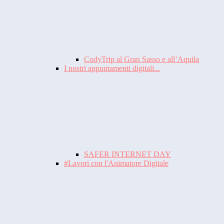
CodyTrip al Gran Sasso e all’Aquila
I nostri appuntamenti digitali...
SAFER INTERNET DAY
#Lavori con l'Animatore Digitale