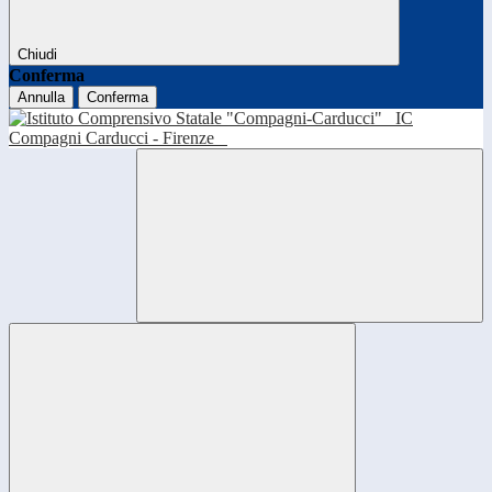
Chiudi
Conferma
Annulla
Conferma
IC
Compagni Carducci - Firenze