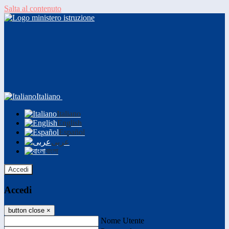
Salta al contenuto
Italiano
Italiano
English
Español
عربى
বাংলা
Accedi
Accedi
button close
×
Nome Utente