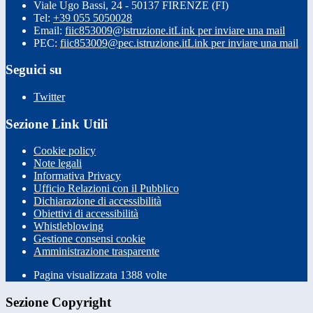
Viale Ugo Bassi, 24 - 50137 FIRENZE (FI)
Tel:
+39 055 5050028
Email:
fiic853009@istruzione.it
Link per inviare una mail
PEC:
fiic853009@pec.istruzione.it
Link per inviare una mail
Seguici su
Twitter
Sezione Link Utili
Cookie policy
Note legali
Informativa Privacy
Ufficio Relazioni con il Pubblico
Dichiarazione di accessibilità
Obiettivi di accessibilità
Whistleblowing
Gestione consensi cookie
Amministrazione trasparente
Pagina visualizzata
1388
volte
Sezione Copyright