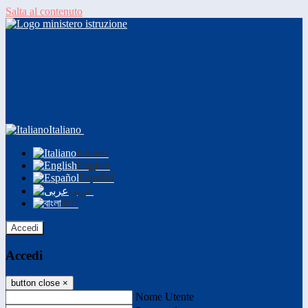
Salta al contenuto
Italiano
Italiano
English
Español
عربى
বাংলা
Accedi
Accedi
button close
×
Nome Utente