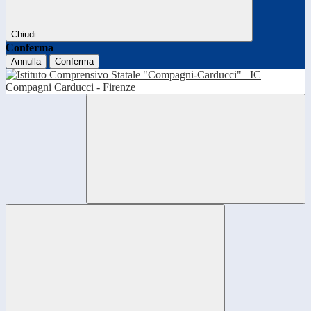
Chiudi
Conferma
Annulla
Conferma
IC
Compagni Carducci - Firenze