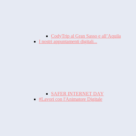
CodyTrip al Gran Sasso e all’Aquila
I nostri appuntamenti digitali...
SAFER INTERNET DAY
#Lavori con l'Animatore Digitale