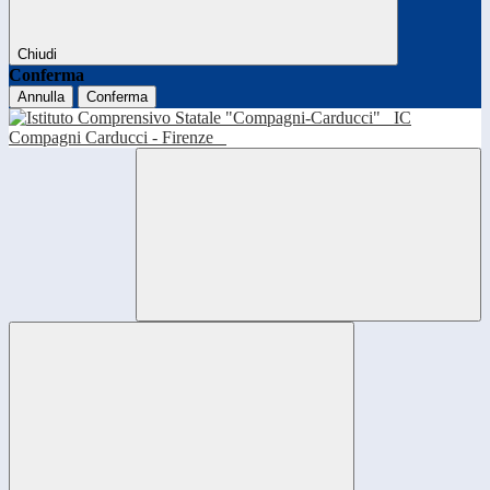
Chiudi
Conferma
Annulla
Conferma
IC
Compagni Carducci - Firenze