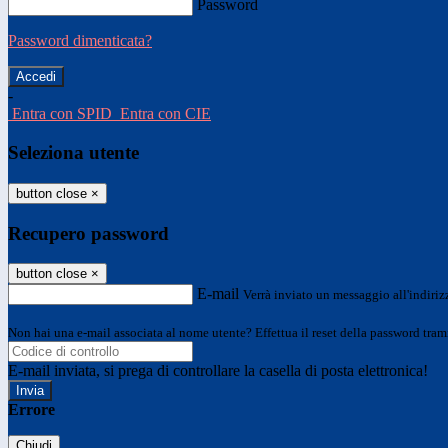
Password
Password dimenticata?
-
Entra con SPID
Entra con CIE
Seleziona utente
button close
×
Recupero password
button close
×
E-mail
Verrà inviato un messaggio all'indirizz
Non hai una e-mail associata al nome utente? Effettua il reset della password tram
E-mail inviata, si prega di controllare la casella di posta elettronica!
Errore
Chiudi