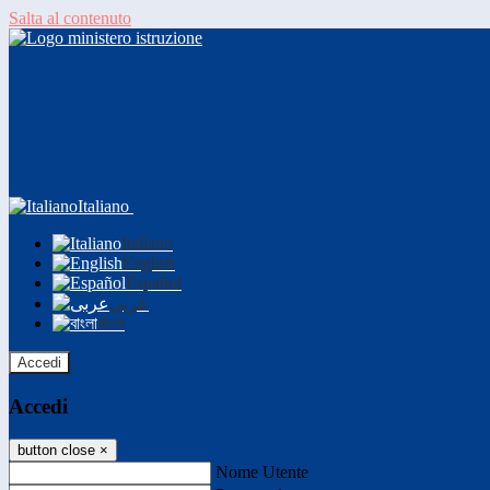
Salta al contenuto
Italiano
Italiano
English
Español
عربى
বাংলা
Accedi
Accedi
button close
×
Nome Utente