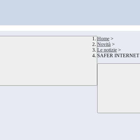
Home
>
Novità
>
Le notizie
>
SAFER INTERNET