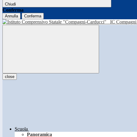
Chiudi
Conferma
Annulla
Conferma
IC Compagni 
close
Scuola
Panoramica