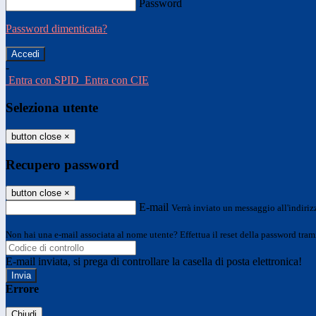
Password
Password dimenticata?
-
Entra con SPID
Entra con CIE
Seleziona utente
button close
×
Recupero password
button close
×
E-mail
Verrà inviato un messaggio all'indirizz
Non hai una e-mail associata al nome utente? Effettua il reset della password tram
E-mail inviata, si prega di controllare la casella di posta elettronica!
Errore
Chiudi