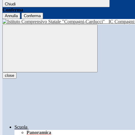
Chiudi
Conferma
Annulla
Conferma
IC Compagni 
close
Scuola
Panoramica