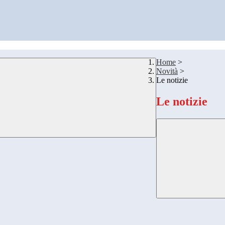
Home
>
Novità
>
Le notizie
Le notizie