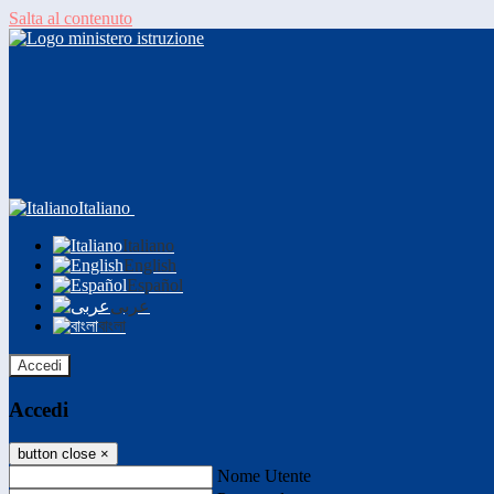
Salta al contenuto
Italiano
Italiano
English
Español
عربى
বাংলা
Accedi
Accedi
button close
×
Nome Utente