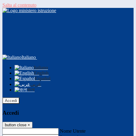
Salta al contenuto
Italiano
Italiano
English
Español
عربى
বাংলা
Accedi
Accedi
button close
×
Nome Utente