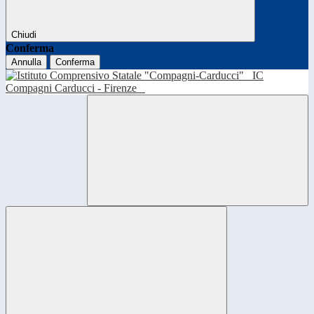
Chiudi
Conferma
Annulla
Conferma
IC
Compagni Carducci - Firenze