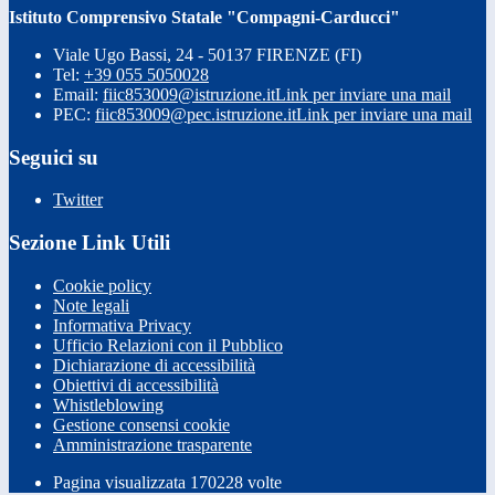
Istituto Comprensivo Statale "Compagni-Carducci"
Viale Ugo Bassi, 24 - 50137 FIRENZE (FI)
Tel:
+39 055 5050028
Email:
fiic853009@istruzione.it
Link per inviare una mail
PEC:
fiic853009@pec.istruzione.it
Link per inviare una mail
Seguici su
Twitter
Sezione Link Utili
Cookie policy
Note legali
Informativa Privacy
Ufficio Relazioni con il Pubblico
Dichiarazione di accessibilità
Obiettivi di accessibilità
Whistleblowing
Gestione consensi cookie
Amministrazione trasparente
Pagina visualizzata
170228
volte