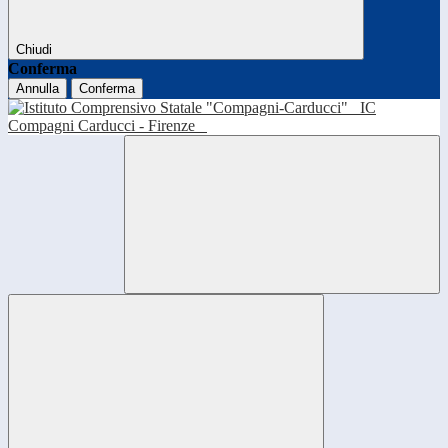
Chiudi
Conferma
Annulla
Conferma
IC
Compagni Carducci - Firenze