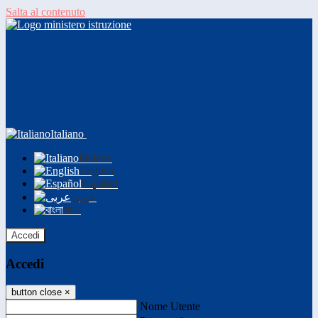
Salta al contenuto
Italiano
Italiano
English
Español
عربى
বাংলা
Accedi
Accedi
button close
×
Nome Utente