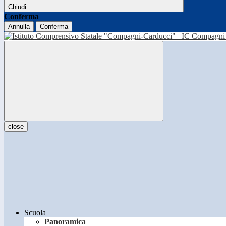
Chiudi
Conferma
Annulla
Conferma
IC Compagni 
close
Scuola
Panoramica