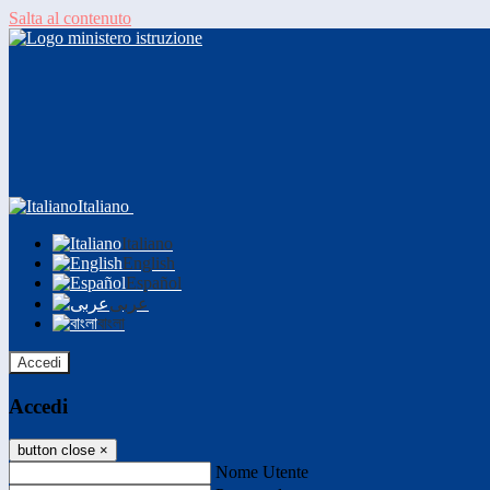
Salta al contenuto
Italiano
Italiano
English
Español
عربى
বাংলা
Accedi
Accedi
button close
×
Nome Utente