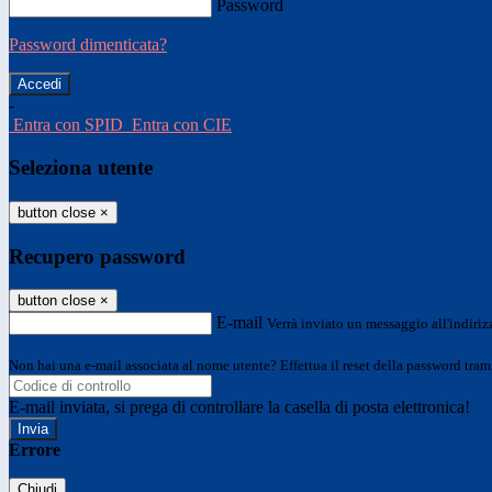
Password
Password dimenticata?
-
Entra con SPID
Entra con CIE
Seleziona utente
button close
×
Recupero password
button close
×
E-mail
Verrà inviato un messaggio all'indirizz
Non hai una e-mail associata al nome utente? Effettua il reset della password tram
E-mail inviata, si prega di controllare la casella di posta elettronica!
Errore
Chiudi