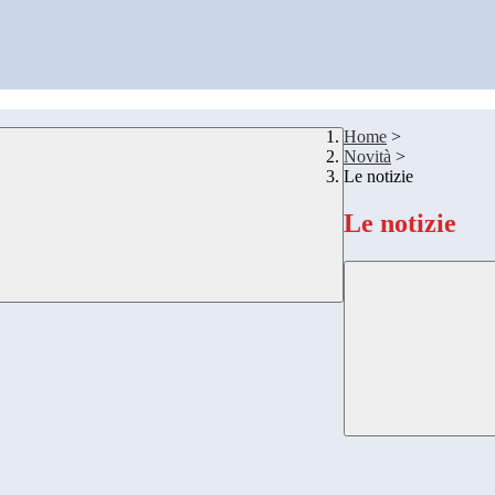
Home
>
Novità
>
Le notizie
Le notizie