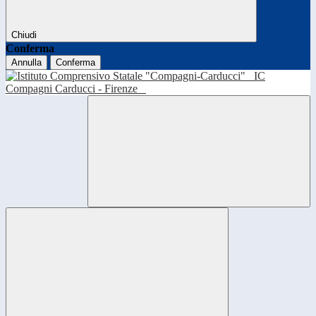
Chiudi
Conferma
Annulla
Conferma
IC
Compagni Carducci - Firenze