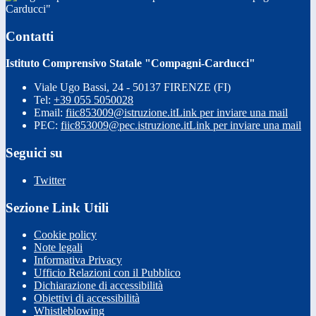
Carducci"
Contatti
Istituto Comprensivo Statale "Compagni-Carducci"
Viale Ugo Bassi, 24 - 50137 FIRENZE (FI)
Tel:
+39 055 5050028
Email:
fiic853009@istruzione.it
Link per inviare una mail
PEC:
fiic853009@pec.istruzione.it
Link per inviare una mail
Seguici su
Twitter
Sezione Link Utili
Cookie policy
Note legali
Informativa Privacy
Ufficio Relazioni con il Pubblico
Dichiarazione di accessibilità
Obiettivi di accessibilità
Whistleblowing