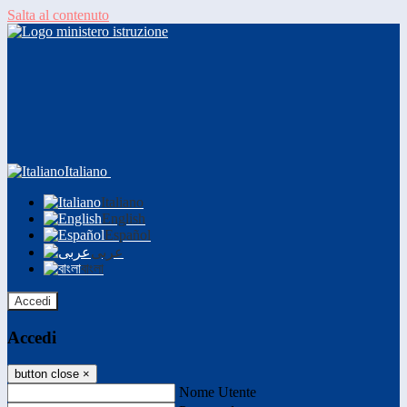
Salta al contenuto
Italiano
Italiano
English
Español
عربى
বাংলা
Accedi
Accedi
button close
×
Nome Utente