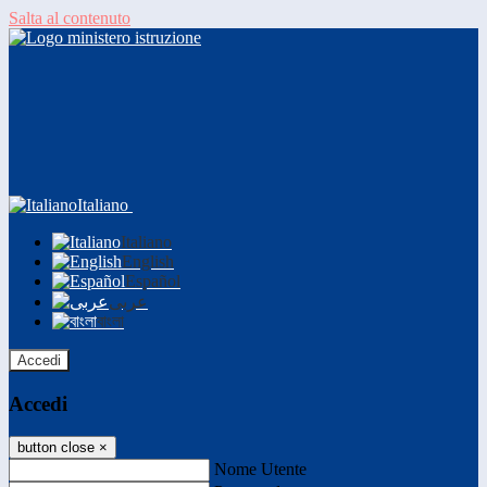
Salta al contenuto
Italiano
Italiano
English
Español
عربى
বাংলা
Accedi
Accedi
button close
×
Nome Utente