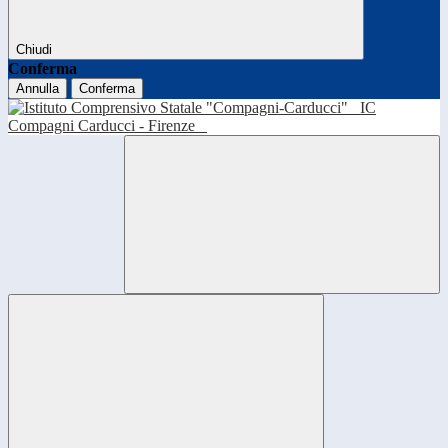
Chiudi
Conferma
Annulla
Conferma
IC
Compagni Carducci - Firenze