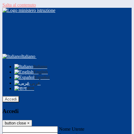
Salta al contenuto
Italiano
Italiano
English
Español
عربى
বাংলা
Accedi
Accedi
button close
×
Nome Utente