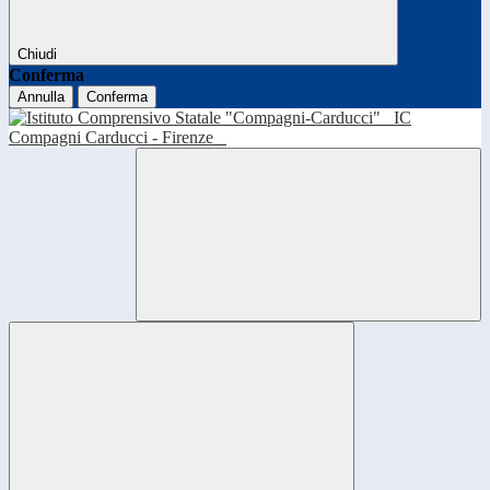
Chiudi
Conferma
Annulla
Conferma
IC
Compagni Carducci - Firenze