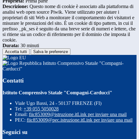
Proprieta:
Prima parte
Descrizione:
Questo nome di cookie è associato alla piattaforma di
analisi web open source Piwik. Viene utilizzato per aiutare i
proprietari di siti Web a monitorare il comportamento dei visitatori e
misurare le prestazioni del sito. È un cookie di tipo pattern, in cui il
prefisso _pk_ses è seguito da una breve serie di numeri e lettere, che
si ritiene sia un codice di riferimento per il dominio che imposta il
cookie.
Durata:
30 minuti
Accetta tutti
Salva le preferenze
Istituto Comprensivo Statale "Compagni-
Carducci"
Contatti
Istituto Comprensivo Statale "Compagni-Carducci"
Viale Ugo Bassi, 24 - 50137 FIRENZE (FI)
Tel:
+39 055 5050028
Email:
fiic853009@istruzione.it
Link per inviare una mail
PEC:
fiic853009@pec.istruzione.it
Link per inviare una mail
Seguici su