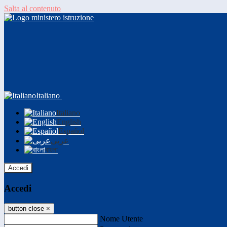
Salta al contenuto
Italiano
Italiano
English
Español
عربى
বাংলা
Accedi
Accedi
button close
×
Nome Utente