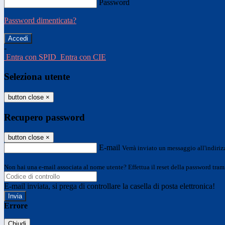
Password
Password dimenticata?
-
Entra con SPID
Entra con CIE
Seleziona utente
button close
×
Recupero password
button close
×
E-mail
Verrà inviato un messaggio all'indirizz
Non hai una e-mail associata al nome utente? Effettua il reset della password tram
E-mail inviata, si prega di controllare la casella di posta elettronica!
Errore
Chiudi