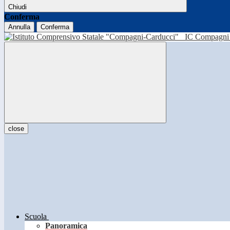
Chiudi
Conferma
Annulla
Conferma
IC Compagni 
close
Scuola
Panoramica