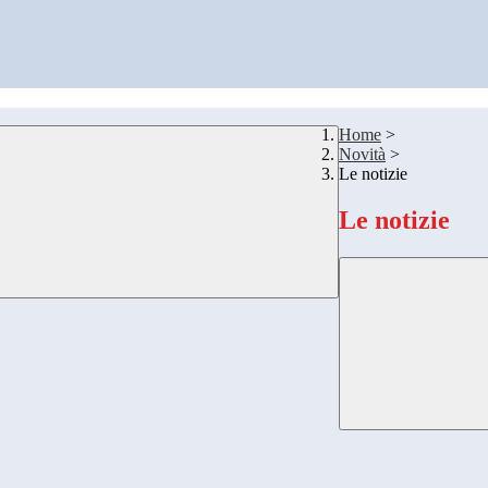
Home
>
Novità
>
Le notizie
Le notizie