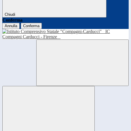
Chiudi
Conferma
Annulla
Conferma
IC
Compagni Carducci - Firenze