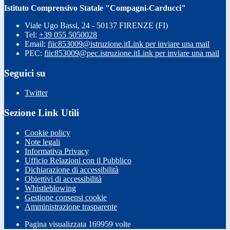
Istituto Comprensivo Statale "Compagni-Carducci"
Viale Ugo Bassi, 24 - 50137 FIRENZE (FI)
Tel:
+39 055 5050028
Email:
fiic853009@istruzione.it
Link per inviare una mail
PEC:
fiic853009@pec.istruzione.it
Link per inviare una mail
Seguici su
Twitter
Sezione Link Utili
Cookie policy
Note legali
Informativa Privacy
Ufficio Relazioni con il Pubblico
Dichiarazione di accessibilità
Obiettivi di accessibilità
Whistleblowing
Gestione consensi cookie
Amministrazione trasparente
Pagina visualizzata
169959
volte