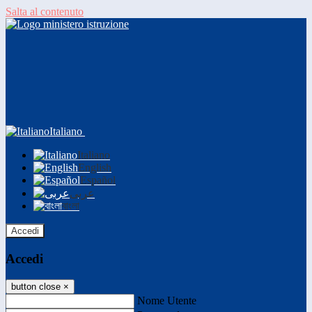
Salta al contenuto
Italiano
Italiano
English
Español
عربى
বাংলা
Accedi
Accedi
button close
×
Nome Utente