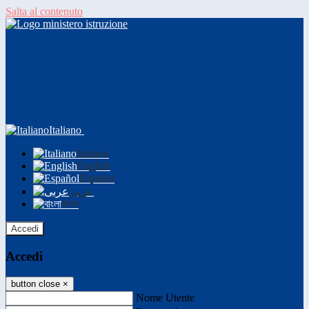
Salta al contenuto
Italiano
Italiano
English
Español
عربى
বাংলা
Accedi
Accedi
button close
×
Nome Utente