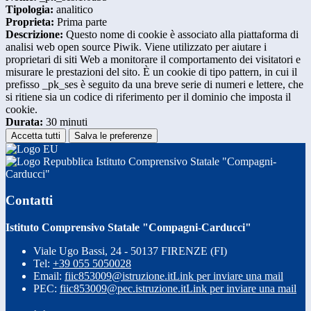
Tipologia:
analitico
Proprieta:
Prima parte
Descrizione:
Questo nome di cookie è associato alla piattaforma di
analisi web open source Piwik. Viene utilizzato per aiutare i
proprietari di siti Web a monitorare il comportamento dei visitatori e
misurare le prestazioni del sito. È un cookie di tipo pattern, in cui il
prefisso _pk_ses è seguito da una breve serie di numeri e lettere, che
si ritiene sia un codice di riferimento per il dominio che imposta il
cookie.
Durata:
30 minuti
Accetta tutti
Salva le preferenze
Istituto Comprensivo Statale "Compagni-
Carducci"
Contatti
Istituto Comprensivo Statale "Compagni-Carducci"
Viale Ugo Bassi, 24 - 50137 FIRENZE (FI)
Tel:
+39 055 5050028
Email:
fiic853009@istruzione.it
Link per inviare una mail
PEC:
fiic853009@pec.istruzione.it
Link per inviare una mail