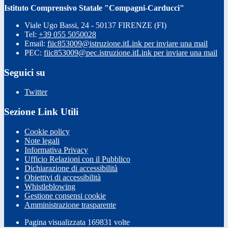
Istituto Comprensivo Statale "Compagni-Carducci"
Viale Ugo Bassi, 24 - 50137 FIRENZE (FI)
Tel:
+39 055 5050028
Email:
fiic853009@istruzione.it
Link per inviare una mail
PEC:
fiic853009@pec.istruzione.it
Link per inviare una mail
Seguici su
Twitter
Sezione Link Utili
Cookie policy
Note legali
Informativa Privacy
Ufficio Relazioni con il Pubblico
Dichiarazione di accessibilità
Obiettivi di accessibilità
Whistleblowing
Gestione consensi cookie
Amministrazione trasparente
Pagina visualizzata
169831
volte