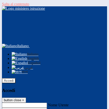
Salta al contenuto
Italiano
Italiano
English
Español
عربى
বাংলা
Accedi
Accedi
button close
×
Nome Utente