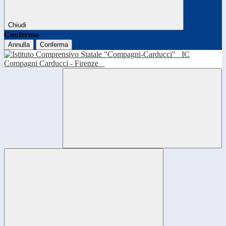
Chiudi
Conferma
Annulla
Conferma
IC
Compagni Carducci - Firenze