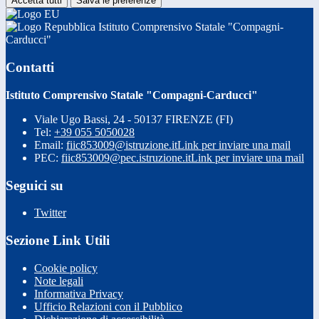
Accetta tutti
Salva le preferenze
Istituto Comprensivo Statale "Compagni-
Carducci"
Contatti
Istituto Comprensivo Statale "Compagni-Carducci"
Viale Ugo Bassi, 24 - 50137 FIRENZE (FI)
Tel:
+39 055 5050028
Email:
fiic853009@istruzione.it
Link per inviare una mail
PEC:
fiic853009@pec.istruzione.it
Link per inviare una mail
Seguici su
Twitter
Sezione Link Utili
Cookie policy
Note legali
Informativa Privacy
Ufficio Relazioni con il Pubblico