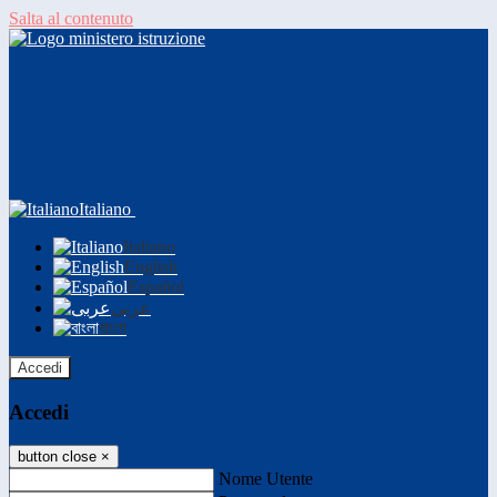
Salta al contenuto
Italiano
Italiano
English
Español
عربى
বাংলা
Accedi
Accedi
button close
×
Nome Utente