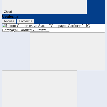
Chiudi
Conferma
Annulla
Conferma
IC
Compagni Carducci - Firenze