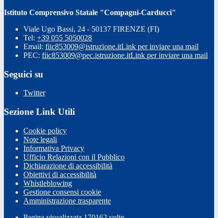
Istituto Comprensivo Statale "Compagni-Carducci"
Viale Ugo Bassi, 24 - 50137 FIRENZE (FI)
Tel:
+39 055 5050028
Email:
fiic853009@istruzione.it
Link per inviare una mail
PEC:
fiic853009@pec.istruzione.it
Link per inviare una mail
Seguici su
Twitter
Sezione Link Utili
Cookie policy
Note legali
Informativa Privacy
Ufficio Relazioni con il Pubblico
Dichiarazione di accessibilità
Obiettivi di accessibilità
Whistleblowing
Gestione consensi cookie
Amministrazione trasparente
Pagina visualizzata
170162
volte