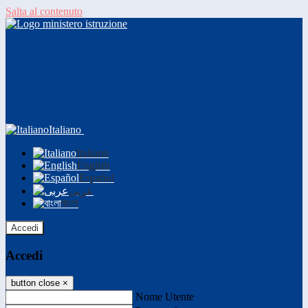
Salta al contenuto
Italiano
Italiano
English
Español
عربى
বাংলা
Accedi
Accedi
button close
×
Nome Utente