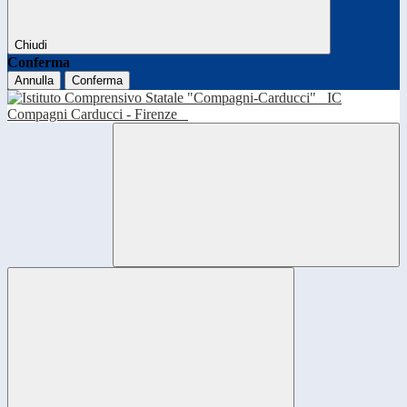
Chiudi
Conferma
Annulla
Conferma
IC
Compagni Carducci - Firenze