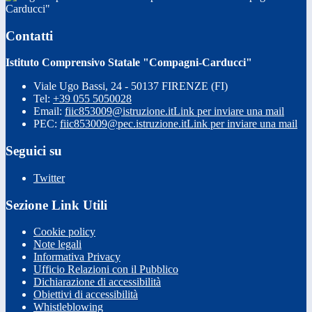
Carducci"
Contatti
Istituto Comprensivo Statale "Compagni-Carducci"
Viale Ugo Bassi, 24 - 50137 FIRENZE (FI)
Tel:
+39 055 5050028
Email:
fiic853009@istruzione.it
Link per inviare una mail
PEC:
fiic853009@pec.istruzione.it
Link per inviare una mail
Seguici su
Twitter
Sezione Link Utili
Cookie policy
Note legali
Informativa Privacy
Ufficio Relazioni con il Pubblico
Dichiarazione di accessibilità
Obiettivi di accessibilità
Whistleblowing