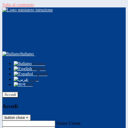
Salta al contenuto
Italiano
Italiano
English
Español
عربى
বাংলা
Accedi
Accedi
button close
×
Nome Utente