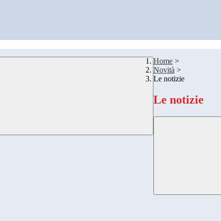
Home
>
Novità
>
Le notizie
Le notizie