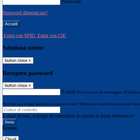
Password
Password dimenticata?
-
Entra con SPID
Entra con CIE
Seleziona utente
button close
×
Recupero password
button close
×
E-mail
Verrà inviato un messaggio all'indirizz
Non hai una e-mail associata al nome utente? Effettua il reset della password tram
E-mail inviata, si prega di controllare la casella di posta elettronica!
Errore
Chiudi