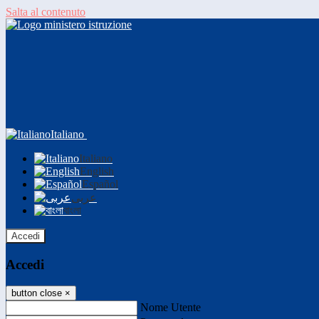
Salta al contenuto
Italiano
Italiano
English
Español
عربى
বাংলা
Accedi
Accedi
button close
×
Nome Utente