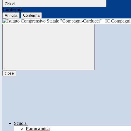
Chiudi
Conferma
Annulla
Conferma
IC Compagni 
close
Scuola
Panoramica