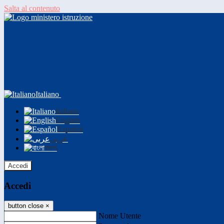
Salta al contenuto
Italiano
Italiano
English
Español
عربى
বাংলা
Accedi
Accedi
button close
×
Nome Utente