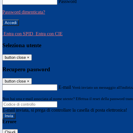
Password
Password dimenticata?
-
Entra con SPID
Entra con CIE
Seleziona utente
button close
×
Recupero password
button close
×
E-mail
Verrà inviato un messaggio all'indirizz
Non hai una e-mail associata al nome utente? Effettua il reset della password tram
E-mail inviata, si prega di controllare la casella di posta elettronica!
Errore
Chiudi