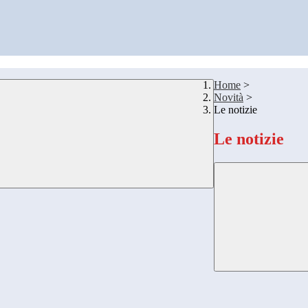
Home
>
Novità
>
Le notizie
Le notizie