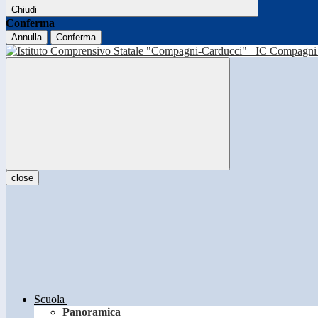
Chiudi
Conferma
Annulla
Conferma
IC Compagni 
close
Scuola
Panoramica