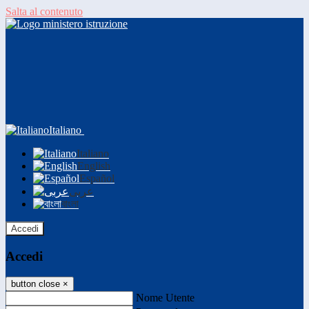
Salta al contenuto
Italiano
Italiano
English
Español
عربى
বাংলা
Accedi
Accedi
button close
×
Nome Utente