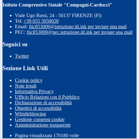
Istituto Comprensivo Statale "Compagni-Carducci"
Viale Ugo Bassi, 24 - 50137 FIRENZE (FI)
Tel:
+39 055 5050028
Email:
fiic853009@istruzione.it
Link per inviare una mail
PEC:
fiic853009@pec.istruzione.it
Link per inviare una mail
Seguici su
Twitter
Sezione Link Utili
Cookie policy
Note legali
Informativa Privacy
Ufficio Relazioni con il Pubblico
Dichiarazione di accessibilità
Obiettivi di accessibilità
Whistleblowing
Gestione consensi cookie
Amministrazione trasparente
Pagina visualizzata
170180
volte