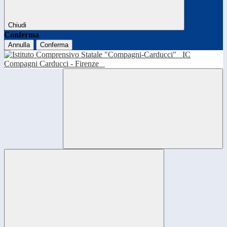
Chiudi
Conferma
Annulla
Conferma
IC
Compagni Carducci - Firenze