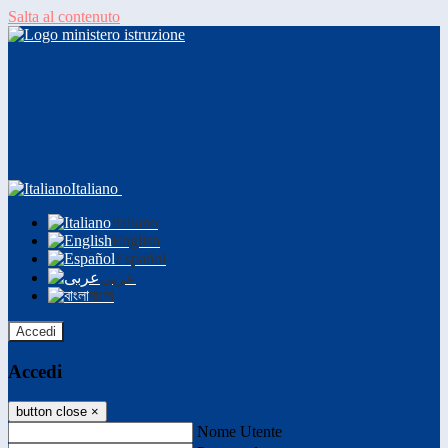
Salta al contenuto
Italiano
Italiano
English
Español
عربى
বাংলা
Accedi
Accedi
button close
×
Nome Utente