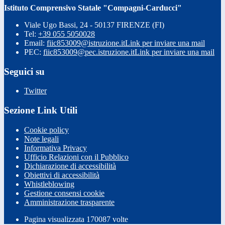
Istituto Comprensivo Statale "Compagni-Carducci"
Viale Ugo Bassi, 24 - 50137 FIRENZE (FI)
Tel:
+39 055 5050028
Email:
fiic853009@istruzione.it
Link per inviare una mail
PEC:
fiic853009@pec.istruzione.it
Link per inviare una mail
Seguici su
Twitter
Sezione Link Utili
Cookie policy
Note legali
Informativa Privacy
Ufficio Relazioni con il Pubblico
Dichiarazione di accessibilità
Obiettivi di accessibilità
Whistleblowing
Gestione consensi cookie
Amministrazione trasparente
Pagina visualizzata
170087
volte