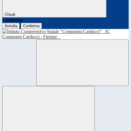
Chiudi
Conferma
Annulla
Conferma
IC
Compagni Carducci - Firenze